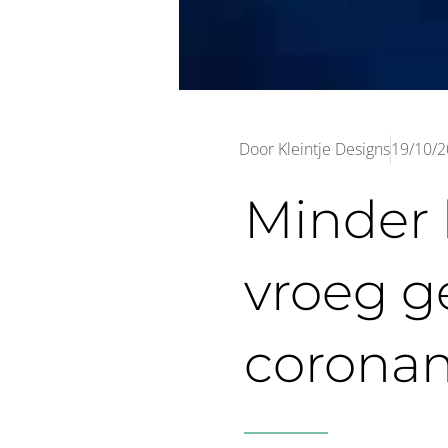
Door
Kleintje Designs
19/10/
Minder 
vroeg g
corona