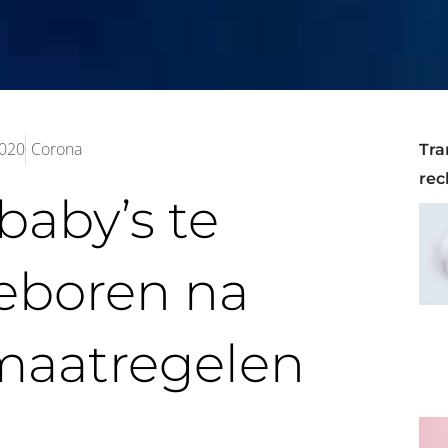
2020
Corona
Tra
rec
baby’s te
eboren na
maatregelen