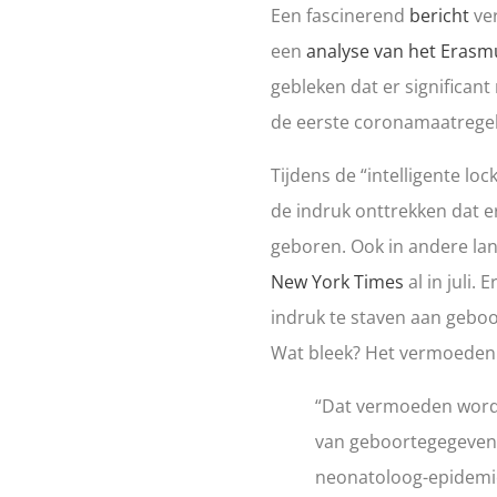
Een fascinerend
bericht
ver
een
analyse van het Eras
gebleken dat er significant
de eerste coronamaatregel
Tijdens de “intelligente loc
de indruk onttrekken dat 
geboren.
Ook in andere la
New York Times
al in juli.
E
indruk te staven aan geboor
Wat bleek? Het vermoeden 
“Dat vermoeden wordt
van geboortegegevens
neonatoloog-epidemio