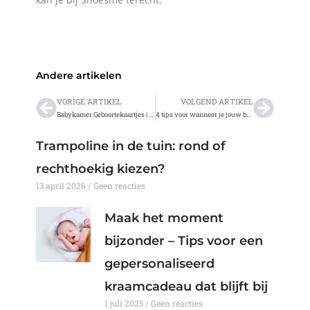
Andere artikelen
VORIGE ARTIKEL
VOLGEND ARTIKEL
Vorige
Volge
Babykamer Geboortekaartjes | Nieuwe oogst geboortekaarten
4 tips voor wanneer je jouw baby meeneemt op de fiets
Trampoline in de tuin: rond of
rechthoekig kiezen?
13 april 2026
Geen reacties
Maak het moment
bijzonder – Tips voor een
gepersonaliseerd
kraamcadeau dat blijft bij
1 juli 2025
Geen reacties