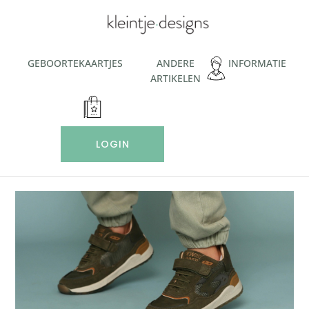
Ga
naar
de
inhoud
GEBOORTEKAARTJES
ANDERE
INFORMATIE
ARTIKELEN
LOGIN