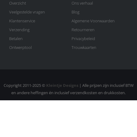
Overzicht
Ons verhaal
Veelgestelde vragen
Blog
Klantenservice
Algemene Voorwaarden
Verzending
Retourneren
Betalen
Privacybeleid
Ontwerptool
Trouwkaarten
Copyright 2011-2025 ©
Kleintje Designs
| Alle prijzen zijn inclusief BTW
en andere heffingen én inclusief verzendkosten en drukkosten.