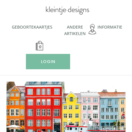
Ga
naar
de
inhoud
GEBOORTEKAARTJES
ANDERE
INFORMATIE
ARTIKELEN
LOGIN