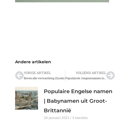
Andere artikelen
VORIGE ARTIKEL
VOLGEND ARTIKEL
Vorige
Volge
Boven alle verwachting (Quote)
Populairste Jongensnamen in 2019 (Stijgers en Dalers)
Populaire Engelse namen
| Babynamen uit Groot-
Brittannië
26 januari 2021
3 reacties