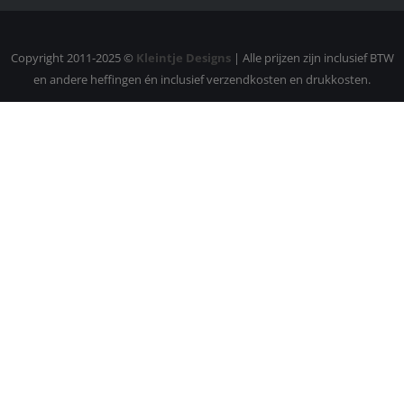
Copyright 2011-2025 ©
Kleintje Designs
| Alle prijzen zijn inclusief BTW
en andere heffingen én inclusief verzendkosten en drukkosten.