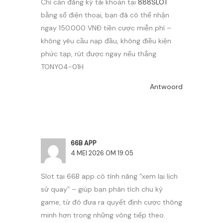
Chỉ cần đăng ký tài khoản tại
888SLOT
bằng số điện thoại, bạn đã có thể nhận
ngay 150.000 VNĐ tiền cược miễn phí –
không yêu cầu nạp đầu, không điều kiện
phức tạp, rút được ngay nếu thắng.
TONY04-01H
Antwoord
66B APP
4 MEI 2026 OM 19:05
Slot tại 66B app có tính năng “xem lại lịch
sử quay” – giúp bạn phân tích chu kỳ
game, từ đó đưa ra quyết định cược thông
minh hơn trong những vòng tiếp theo.