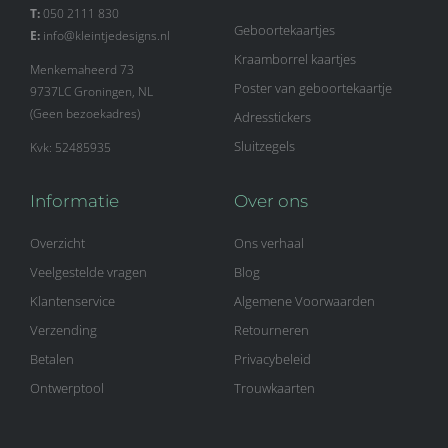
f
T:
050 2111 830
Geboortekaartjes
E:
info@kleintjedesigns.nl
Kraamborrel kaartjes
Menkemaheerd 73
Poster van geboortekaartje
9737LC Groningen, NL
(Geen bezoekadres)
Adresstickers
Sluitzegels
Kvk: 52485935
Informatie
Over ons
Overzicht
Ons verhaal
Veelgestelde vragen
Blog
Klantenservice
Algemene Voorwaarden
Verzending
Retourneren
Betalen
Privacybeleid
Ontwerptool
Trouwkaarten