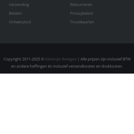
Verzending
Retourneren
Betalen
Privacybeleid
Ontwerptool
Trouwkaarten
Copyright 2011-2025 ©
Kleintje Designs
| Alle prijzen zijn inclusief BTW
en andere heffingen én inclusief verzendkosten en drukkosten.