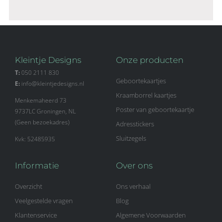
Kleintje Designs
Onze producten
T:
050 2111 830
Geboortekaartjes
E:
info@kleintjedesigns.nl
Kraamborrel kaartjes
Menkemaheerd 73
Poster van geboortekaartje
9737LC Groningen, NL
(Geen bezoekadres)
Adresstickers
Sluitzegels
Kvk: 52485935
Informatie
Over ons
Overzicht
Ons verhaal
Veelgestelde vragen
Blog
Klantenservice
Algemene Voorwaarden