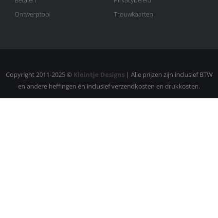
Ontwerptool
Trouwkaarten
Copyright 2011-2025 ©
Kleintje Designs
| Alle prijzen zijn inclusief BTW
en andere heffingen én inclusief verzendkosten en drukkosten.