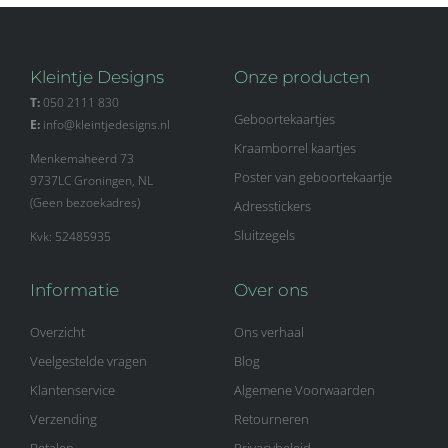
Kleintje Designs
Onze producten
T:
050 2111 830
Geboortekaartjes
E:
info@kleintjedesigns.nl
Kraamborrel kaartjes
Menkemaheerd 73
Poster van geboortekaartje
9737LC Groningen, NL
(Geen bezoekadres)
Adresstickers
Sluitzegels
Kvk: 52485935
Informatie
Over ons
Overzicht
Ons verhaal
Veelgestelde vragen
Blog
Klantenservice
Algemene Voorwaarden
Verzending
Retourneren
Betalen
Privacybeleid