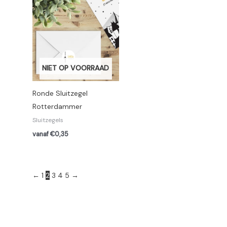
NIET OP VOORRAAD
Ronde Sluitzegel
Rotterdammer
Sluitzegels
vanaf €0,35
←
1
2
3
4
5
→