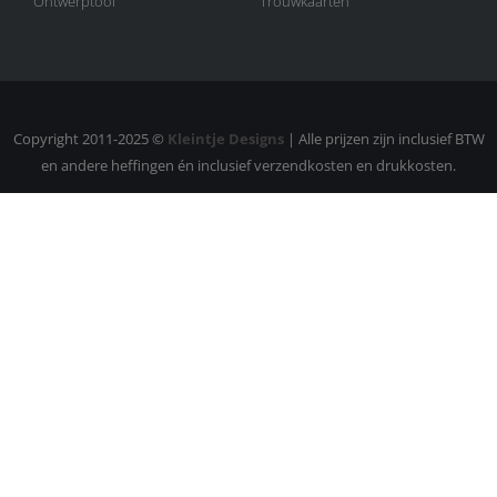
Ontwerptool
Trouwkaarten
Copyright 2011-2025 ©
Kleintje Designs
| Alle prijzen zijn inclusief BTW
en andere heffingen én inclusief verzendkosten en drukkosten.