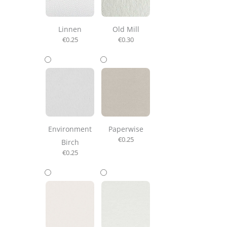
Linnen
Old Mill
€
0.25
€
0.30
Environment
Paperwise
€
0.25
Birch
€
0.25