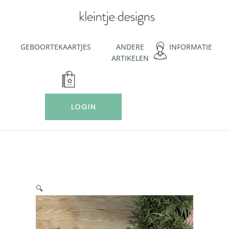
Ga
naar
de
inhoud
GEBOORTEKAARTJES
ANDERE
INFORMATIE
ARTIKELEN
LOGIN
🔍