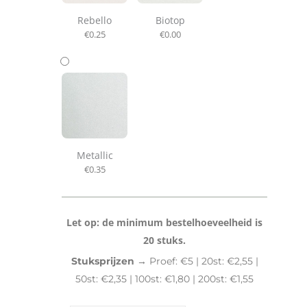
Rebello
Biotop
€
0.25
€
0.00
Metallic
€
0.35
Let op: de minimum bestelhoeveelheid is
20 stuks.
Stuksprijzen →
Proef: €5 | 20st: €2,55 |
50st: €2,35 | 100st: €1,80 | 200st: €1,55