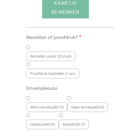
KAARTJE
BEWERKEN
Geboortekaartje
*
Bestellen of proefdruk?
Luipaard
aantal
Bestellen vanaf 20 stuks
Proefdruk bestellen (1 ex.)
Envelopkeuze
Witte envelop
€
0.10
Geen envelop
€
0.00
Gekleurd
€
0.65
Metallic
€
0.75