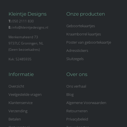
Kleintje Designs
Onze producten
T:
050 2111 830
Geboortekaartjes
E:
info@kleintjedesigns.nl
Kraamborrel kaartjes
Menkemaheerd 73
Poster van geboortekaartje
9737LC Groningen, NL
(Geen bezoekadres)
Adresstickers
Sluitzegels
Kvk: 52485935
Informatie
Over ons
Overzicht
Ons verhaal
Veelgestelde vragen
Blog
Klantenservice
Algemene Voorwaarden
Verzending
Retourneren
Betalen
Privacybeleid