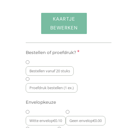
KAARTJE
BEWERKEN
Geboortekaartje
*
Bestellen of proefdruk?
Kleur
(Verticaal)
aantal
Bestellen vanaf 20 stuks
Proefdruk bestellen (1 ex.)
Envelopkeuze
Witte envelop
€
0.10
Geen envelop
€
0.00