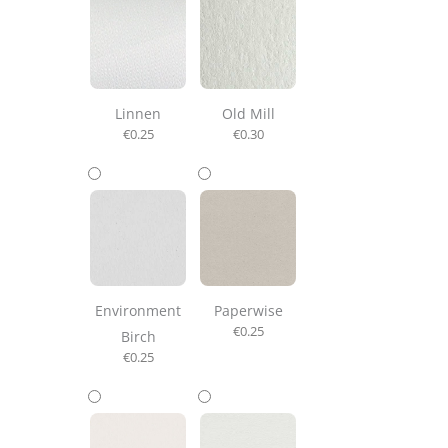
Linnen
Old Mill
€
0.25
€
0.30
Environment
Paperwise
€
0.25
Birch
€
0.25