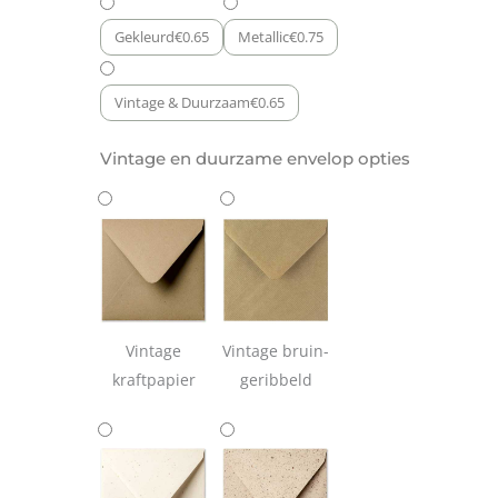
Gekleurd
€
0.65
Metallic
€
0.75
Vintage & Duurzaam
€
0.65
Vintage en duurzame envelop opties
Vintage
Vintage bruin-
kraftpapier
geribbeld