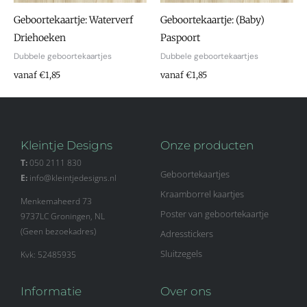
Geboortekaartje: Waterverf
Geboortekaartje: (Baby)
Driehoeken
Paspoort
Dubbele geboortekaartjes
Dubbele geboortekaartjes
vanaf €1,85
vanaf €1,85
Kleintje Designs
Onze producten
T:
050 2111 830
Geboortekaartjes
E:
info@kleintjedesigns.nl
Kraamborrel kaartjes
Menkemaheerd 73
Poster van geboortekaartje
9737LC Groningen, NL
(Geen bezoekadres)
Adresstickers
Sluitzegels
Kvk: 52485935
Informatie
Over ons