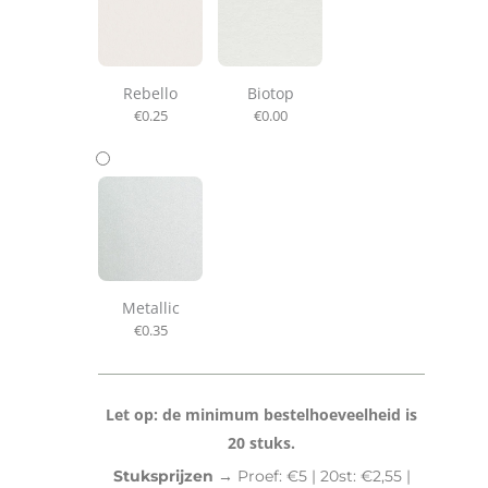
Rebello
Biotop
€
0.25
€
0.00
Metallic
€
0.35
Let op: de minimum bestelhoeveelheid is
20 stuks.
Stuksprijzen →
Proef: €5 | 20st: €2,55 |