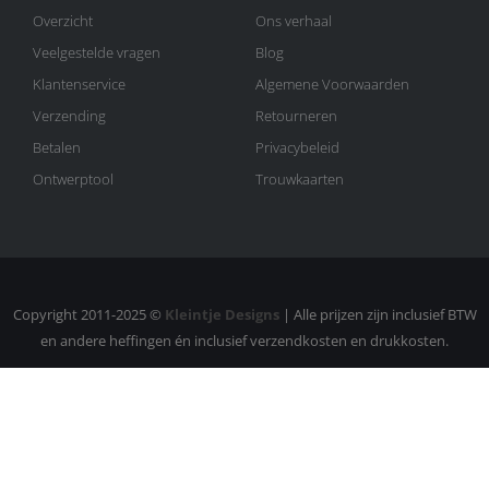
Overzicht
Ons verhaal
Veelgestelde vragen
Blog
Klantenservice
Algemene Voorwaarden
Verzending
Retourneren
Betalen
Privacybeleid
Ontwerptool
Trouwkaarten
Copyright 2011-2025 ©
Kleintje Designs
| Alle prijzen zijn inclusief BTW
en andere heffingen én inclusief verzendkosten en drukkosten.