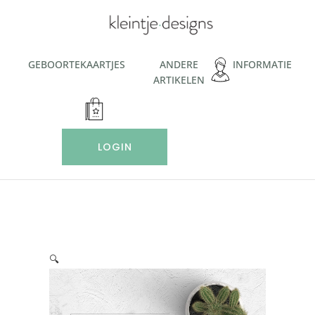
Ga
naar
de
inhoud
GEBOORTEKAARTJES
ANDERE
INFORMATIE
ARTIKELEN
LOGIN
🔍