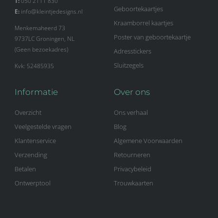
T:
050 2111 830
Geboortekaartjes
E:
info@kleintjedesigns.nl
Kraamborrel kaartjes
Menkemaheerd 73
Poster van geboortekaartje
9737LC Groningen, NL
(Geen bezoekadres)
Adresstickers
Sluitzegels
Kvk: 52485935
Informatie
Over ons
Overzicht
Ons verhaal
Veelgestelde vragen
Blog
Klantenservice
Algemene Voorwaarden
Verzending
Retourneren
Betalen
Privacybeleid
Ontwerptool
Trouwkaarten