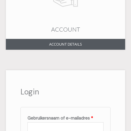
ACCOUNT
ACCOUNT DETAILS
Vereist
Vereist
Vereist
Login
Gebruikersnaam of e-mailadres
*