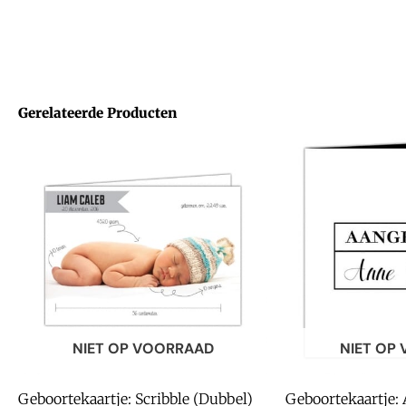
Gerelateerde Producten
NIET OP VOORRAAD
NIET OP
Geboortekaartje: Scribble (Dubbel)
Geboortekaartje