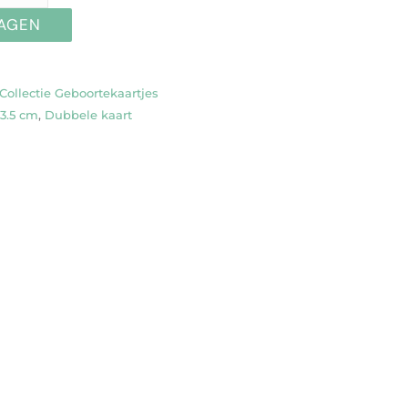
WAGEN
ollectie Geboortekaartjes
 13.5 cm
,
Dubbele kaart