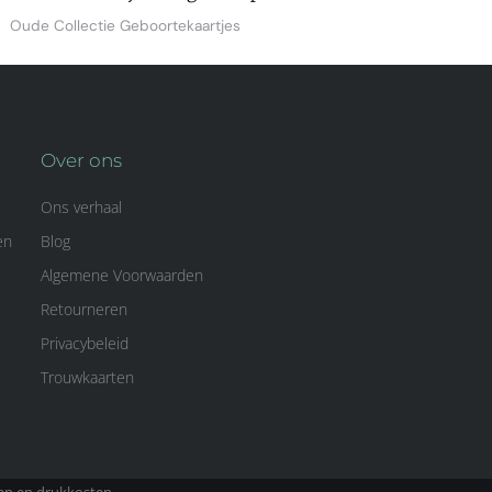
Oude Collectie Geboortekaartjes
Over ons
Ons verhaal
en
Blog
Algemene Voorwaarden
Retourneren
Privacybeleid
Trouwkaarten