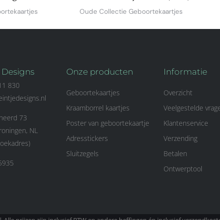
ortekaartjes
Oude Collectie Geboortekaartjes
e Designs
Onze producten
Informatie
11 830
Geboortekaartjes
Overzicht
eintjedesigns.nl
Kraamborrel kaartjes
Veelgestelde vrag
eerd 73
Poster van geboortekaartje
Klantenservice
oningen, NL
Adresstickers
Verzending
oekadres)
Sluitzegels
Betalen
5935
Ontwerptool