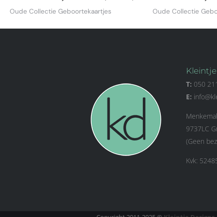
Oude Collectie Geboortekaartjes
Oude Collectie Gebo
Kleintj
T:
050 21
E:
info@kl
Menkemah
9737LC Gr
(Geen bez
Kvk: 5248