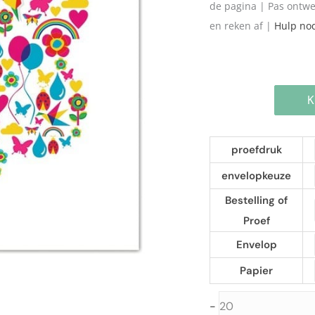
de pagina | Pas ontwe
en reken af |
Hulp no
Geboortekaartje:
proefdruk
Vrolijk
envelopkeuze
aantal
Bestelling of
Proef
Envelop
Papier
-