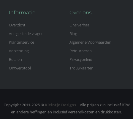
Informatie
Over ons
Overzicht
Ons verhaal
Veelgestelde vragen
Blog
Klantenservice
Algemene Voorwaarden
Verzending
Retourneren
Betalen
Privacybeleid
Ontwerptool
Trouwkaarten
Copyright 2011-2025 ©
Kleintje Designs
| Alle prijzen zijn inclusief BTW
en andere heffingen én inclusief verzendkosten en drukkosten.