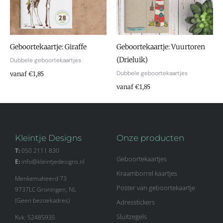
Geboortekaartje: Giraffe
Geboortekaartje: Vuurtoren
(Drieluik)
Dubbele geboortekaartjes
Dubbele geboortekaartjes
vanaf €1,85
vanaf €1,85
Kleintje Designs
Onze producten
T:
050 2111 830
Geboortekaartjes
E:
info@kleintjedesigns.nl
Kraamborrel kaartjes
Menkemaheerd 73
Poster van geboortekaartje
9737LC Groningen, NL
(Geen bezoekadres)
Adresstickers
Sluitzegels
Kvk: 52485935