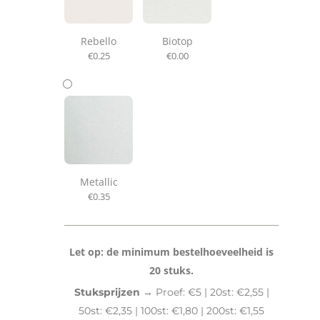
Rebello
Biotop
€
0.25
€
0.00
Metallic
€
0.35
Let op: de minimum bestelhoeveelheid is
20 stuks.
Stuksprijzen →
Proef: €5 | 20st: €2,55 |
50st: €2,35 | 100st: €1,80 | 200st: €1,55