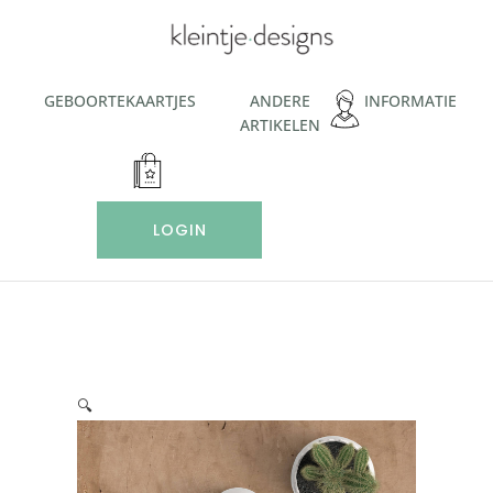
Ga
naar
de
inhoud
GEBOORTEKAARTJES
ANDERE
INFORMATIE
ARTIKELEN
LOGIN
🔍