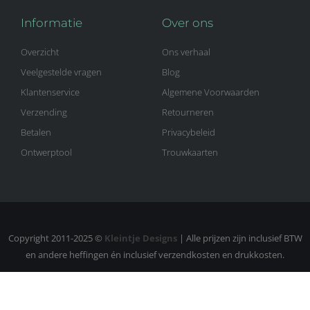
Informatie
Over ons
Overzicht
Ons verhaal
Veelgestelde vragen
Blog
Klantenservice
Algemene Voorwaarden
Verzending
Retourneren
Betalen
Privacybeleid
Ontwerptool
Trouwkaarten
Copyright 2011-2025 ©
Kleintje Designs
| Alle prijzen zijn inclusief BTW
en andere heffingen én inclusief verzendkosten en drukkosten.