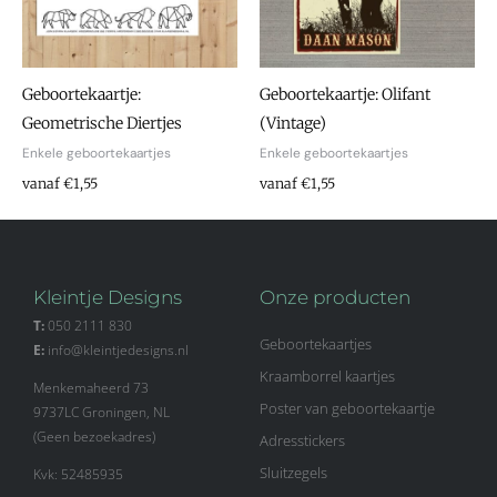
Geboortekaartje:
Geboortekaartje: Olifant
Geometrische Diertjes
(Vintage)
Enkele geboortekaartjes
Enkele geboortekaartjes
vanaf €1,55
vanaf €1,55
Kleintje Designs
Onze producten
T:
050 2111 830
Geboortekaartjes
E:
info@kleintjedesigns.nl
Kraamborrel kaartjes
Menkemaheerd 73
Poster van geboortekaartje
9737LC Groningen, NL
(Geen bezoekadres)
Adresstickers
Sluitzegels
Kvk: 52485935