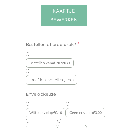
KAARTJE
BEWERKEN
Geboortekaartje:
*
Bestellen of proefdruk?
Vintage
Ticket
aantal
Bestellen vanaf 20 stuks
Proefdruk bestellen (1 ex.)
Envelopkeuze
Witte envelop
€
0.10
Geen envelop
€
0.00