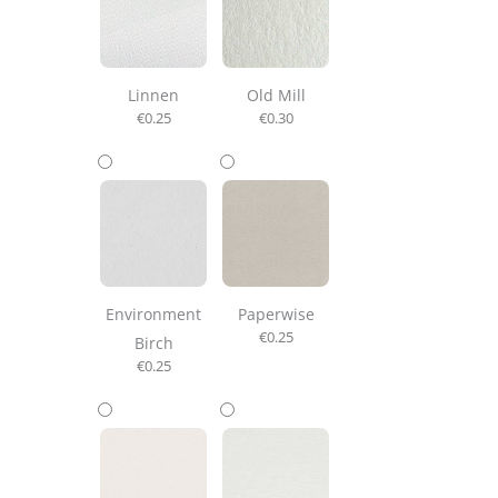
Linnen
Old Mill
€
0.25
€
0.30
Environment
Paperwise
€
0.25
Birch
€
0.25