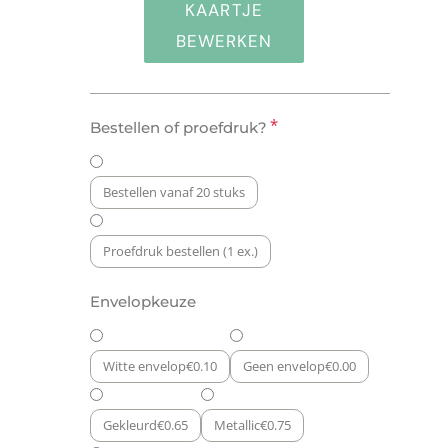
KAARTJE
BEWERKEN
Geboortekaartje
*
Bestellen of proefdruk?
Shelfie
aantal
Bestellen vanaf 20 stuks
Proefdruk bestellen (1 ex.)
Envelopkeuze
Witte envelop
€
0.10
Geen envelop
€
0.00
Gekleurd
€
0.65
Metallic
€
0.75