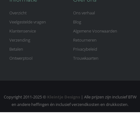
Overzicht
Ons verhaal
Veelgestelde vragen
Blog
Klantenservice
Algemene Voorwaarden
Verzending
Retourneren
Betalen
Privacybeleid
Ontwerptool
Trouwkaarten
Copyright 2011-2025 ©
Kleintje Designs
| Alle prijzen zijn inclusief BTW
en andere heffingen én inclusief verzendkosten en drukkosten.