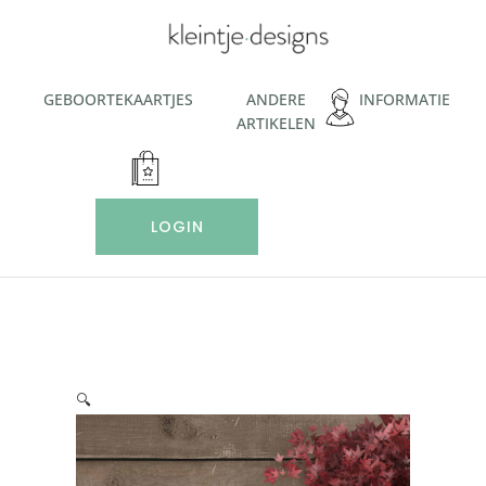
Ga
naar
de
inhoud
GEBOORTEKAARTJES
ANDERE
INFORMATIE
ARTIKELEN
LOGIN
🔍