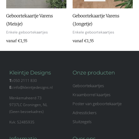
Geboortekaartje Varens
Geboortekaartje Varens
(Meisje)
(Jongetje)
Enkele geboortekaartjes
Enkele geboortekaartjes
vanaf €1,55
vanaf €1,55
Kleintje Designs
Onze producten
T:
050 2111 830
Geboortekaartjes
E:
info@kleintjedesigns.nl
Kraamborrel kaartjes
Menkemaheerd 73
Poster van geboortekaartje
9737LC Groningen, NL
(Geen bezoekadres)
Adresstickers
Sluitzegels
Kvk: 52485935
Informatie
Over ons