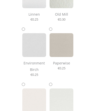
Linnen
Old Mill
€
0.25
€
0.30
Environment
Paperwise
€
0.25
Birch
€
0.25