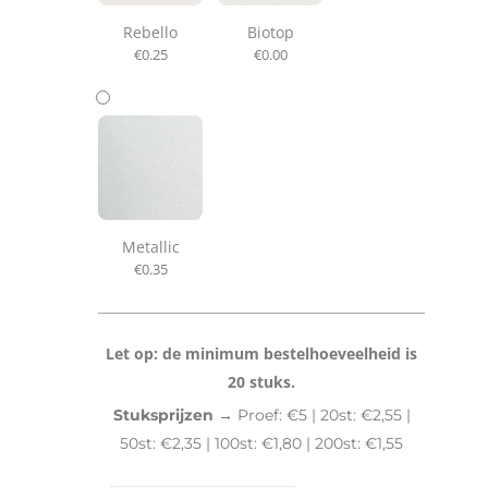
Rebello
Biotop
€
0.25
€
0.00
Metallic
€
0.35
Let op: de minimum bestelhoeveelheid is
20 stuks.
Stuksprijzen →
Proef: €5 | 20st: €2,55 |
50st: €2,35 | 100st: €1,80 | 200st: €1,55