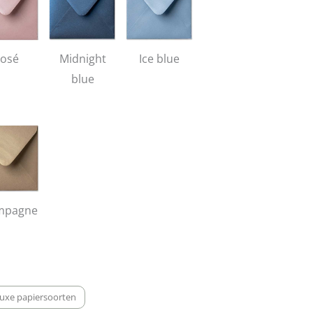
osé
Midnight
Ice blue
blue
mpagne
uxe papiersoorten