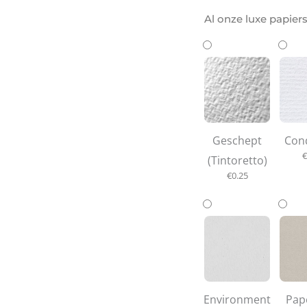
Al onze luxe papier
Geschept
Con
€
(Tintoretto)
€
0.25
Environment
Pap