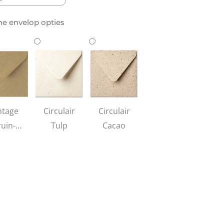
e envelop opties
ntage
Circulair
Circulair
ruin-
Tulp
Cacao
ibbeld