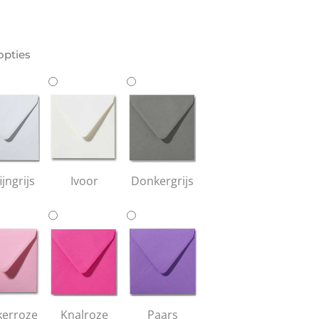
opties
ijngrijs
Ivoor
Donkergrijs
erroze
Knalroze
Paars