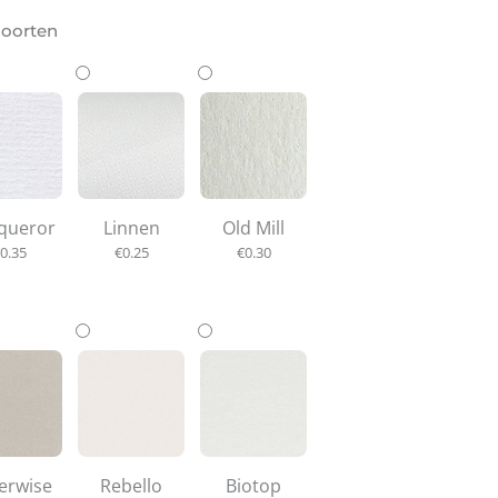
soorten
queror
Linnen
Old Mill
0.35
€
0.25
€
0.30
erwise
Rebello
Biotop