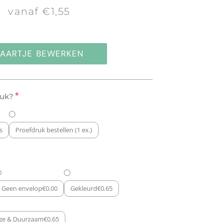
vanaf €1,55
KAARTJE BEWERKEN
*
ruk?
s
Proefdruk bestellen (1 ex.)
Geen envelop
€
0.00
Gekleurd
€
0.65
ge & Duurzaam
€
0.65