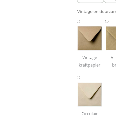
Vintage en duurzam
Vintage
Vi
kraftpapier
b
ger
Circulair