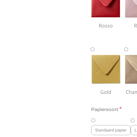
Rosso
R
Gold
Cha
*
Papiersoort
Standaard papier
L