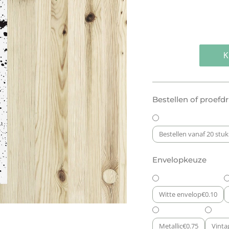
Geboortekaartje:
Bestellen of proefd
Hipster
Spetters
aantal
Bestellen vanaf 20 stuk
Envelopkeuze
Witte envelop
€
0.10
Metallic
€
0.75
Vinta