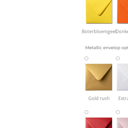
Boterbloemgeel
Donke
Metallic envelop op
Gold rush
Extr