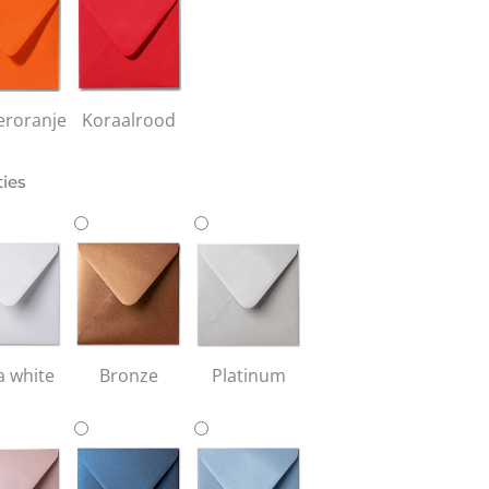
roranje
Koraalrood
ties
a white
Bronze
Platinum