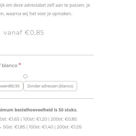
lijk om deze adreslabel zelf aan te passen. Je
en, waarna wij het voor je opmaken.
vanaf €0,85
*
f blanco
iseerd
€
0.50
Zonder adressen (blanco)
nimum bestelhoeveelheid is 50 stuks.
st: €1,65 | 100st: €1,20 | 200st: €0,85
→
50st: €1,85 | 100st: €1,40 | 200st: €1,05