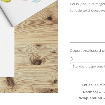
Het is (nog) niet moge
kunt de tekst doorgev
Adressticker:
Gepersonaliseerd o
Wereld
van
Dieren
Standaard: gepersonal
Petrol
aantal
Let op: de mi
Normaal →
50
Wrap-around 