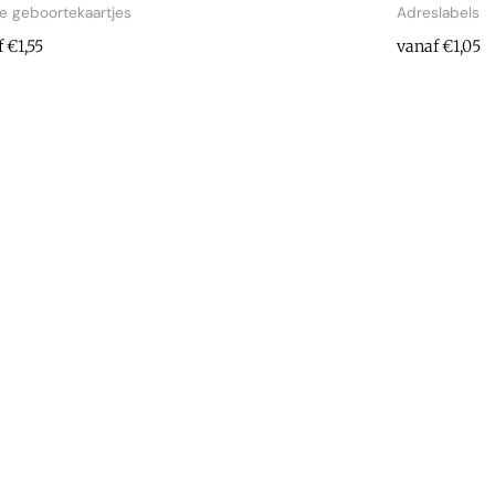
e geboortekaartjes
Adreslabels
 €1,55
vanaf €1,05