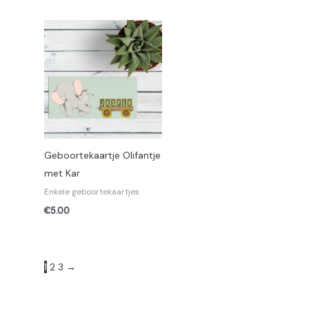
Geboortekaartje Olifantje
met Kar
Enkele geboortekaartjes
€
5.00
1
2
3
→