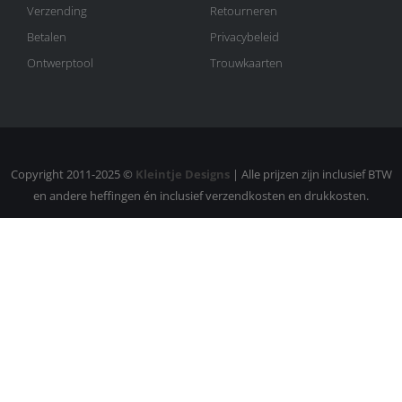
Verzending
Retourneren
Betalen
Privacybeleid
Ontwerptool
Trouwkaarten
Copyright 2011-2025 ©
Kleintje Designs
| Alle prijzen zijn inclusief BTW
en andere heffingen én inclusief verzendkosten en drukkosten.