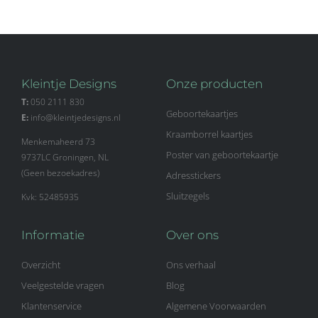
Kleintje Designs
Onze producten
T:
050 2111 830
Geboortekaartjes
E:
info@kleintjedesigns.nl
Kraamborrel kaartjes
Menkemaheerd 73
Poster van geboortekaartje
9737LC Groningen, NL
(Geen bezoekadres)
Adresstickers
Sluitzegels
Kvk: 52485935
Informatie
Over ons
Overzicht
Ons verhaal
Veelgestelde vragen
Blog
Klantenservice
Algemene Voorwaarden