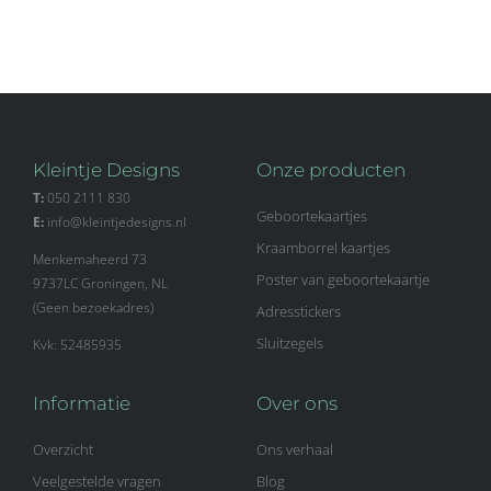
Kleintje Designs
Onze producten
T:
050 2111 830
Geboortekaartjes
E:
info@kleintjedesigns.nl
Kraamborrel kaartjes
Menkemaheerd 73
Poster van geboortekaartje
9737LC Groningen, NL
(Geen bezoekadres)
Adresstickers
Sluitzegels
Kvk: 52485935
Informatie
Over ons
Overzicht
Ons verhaal
Veelgestelde vragen
Blog