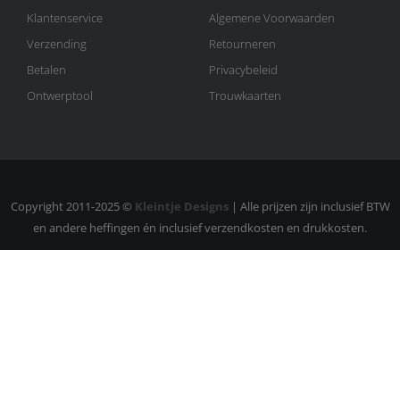
Klantenservice
Algemene Voorwaarden
Verzending
Retourneren
Betalen
Privacybeleid
Ontwerptool
Trouwkaarten
Copyright 2011-2025 ©
Kleintje Designs
| Alle prijzen zijn inclusief BTW
en andere heffingen én inclusief verzendkosten en drukkosten.