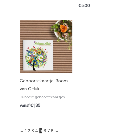
€
5.00
Geboortekaartje: Boom
van Geluk
Dubbele geboortekaartjes
vanaf €1,85
←
1
2
3
4
5
6
7
8
→