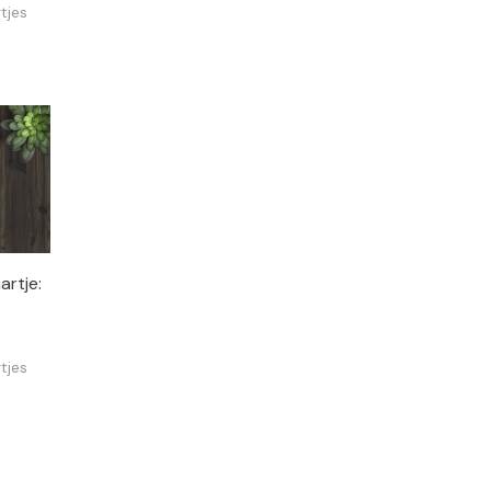
tjes
rtje:
tjes