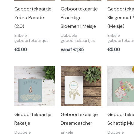
Geboortekaartje
Geboortekaartje
Geboorteka
Zebra Parade
Prachtige
Slinger met
(2.0)
Bloemen | Meisje
(Meisje)
Enkele
Dubbele
Enkele
geboortekaartjes
geboortekaartjes
geboortekaar
€
5.00
vanaf €1,85
€
5.00
Geboortekaartje:
Geboortekaartje
Geboorteka
Raketje
Dreamcatcher
Schattig Mui
Dubbele
Enkele
Dubbele