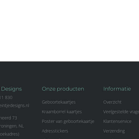
e Designs
Onze producten
Informatie
11 830
Geboortekaartjes
Overzicht
eintjedesigns.nl
Kraamborrel kaartjes
Veelgestelde vrag
eerd 73
Poster van geboortekaartje
Klantenservice
oningen, NL
Adresstickers
Verzending
oekadres)