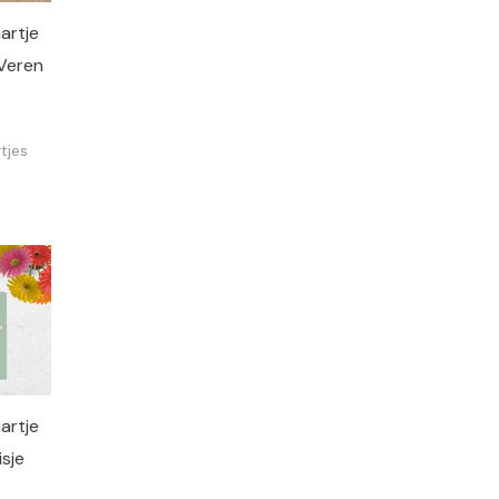
artje
 Veren
tjes
artje
sje