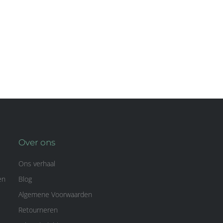
Over ons
Ons verhaal
en
Blog
Algemene Voorwaarden
Retourneren