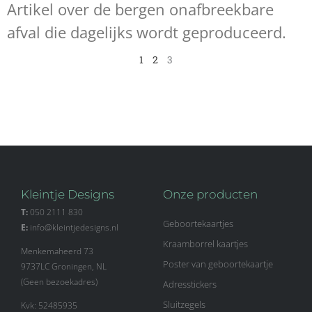
Artikel over de bergen onafbreekbare
afval die dagelijks wordt geproduceerd.
1
2
3
Kleintje Designs
Onze producten
T:
050 2111 830
Geboortekaartjes
E:
info@kleintjedesigns.nl
Kraamborrel kaartjes
Menkemaheerd 73
Poster van geboortekaartje
9737LC Groningen, NL
(Geen bezoekadres)
Adresstickers
Sluitzegels
Kvk: 52485935