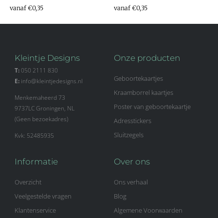
vanaf €0,35
vanaf €0,35
Kleintje Designs
Onze producten
T:
050 2111 830
Geboortekaartjes
E:
info@kleintjedesigns.nl
Kraamborrel kaartjes
Menkemaheerd 73
Poster van geboortekaartje
9737LC Groningen, NL
(Geen bezoekadres)
Adresstickers
Sluitzegels
Kvk: 52485935
Informatie
Over ons
Overzicht
Ons verhaal
Veelgestelde vragen
Blog
Klantenservice
Algemene Voorwaarden