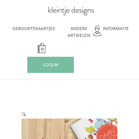
Ga
naar
de
inhoud
GEBOORTEKAARTJES
ANDERE
INFORMATIE
ARTIKELEN
LOGIN
🔍