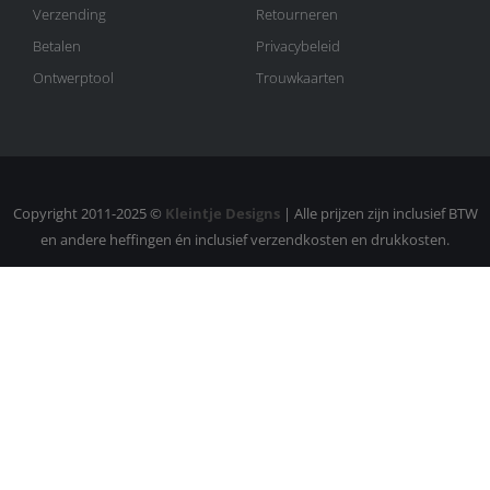
Verzending
Retourneren
Betalen
Privacybeleid
Ontwerptool
Trouwkaarten
Copyright 2011-2025 ©
Kleintje Designs
| Alle prijzen zijn inclusief BTW
en andere heffingen én inclusief verzendkosten en drukkosten.