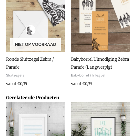
NIET OP VOORRAAD
Ronde Sluitzegel Zebra /
Babyborrel Uitnodiging Zebra
Parade
Parade (Langwerpig)
Sluitzegels
Babyborrel / Inlegvel
vanaf €0,35
vanaf €0,95
Gerelateerde Producten