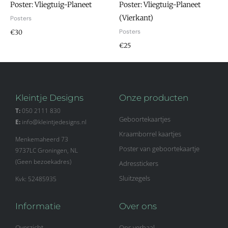
Poster: Vliegtuig-Planeet
Poster: Vliegtuig-Planeet
(Vierkant)
Posters
Posters
€30
€25
Kleintje Designs
Onze producten
T:
050 2111 830
Geboortekaartjes
E:
info@kleintjedesigns.nl
Kraamborrel kaartjes
Menkemaheerd 73
Poster van geboortekaartje
9737LC Groningen, NL
(Geen bezoekadres)
Adresstickers
Sluitzegels
Kvk: 52485935
Informatie
Over ons
Overzicht
Ons verhaal