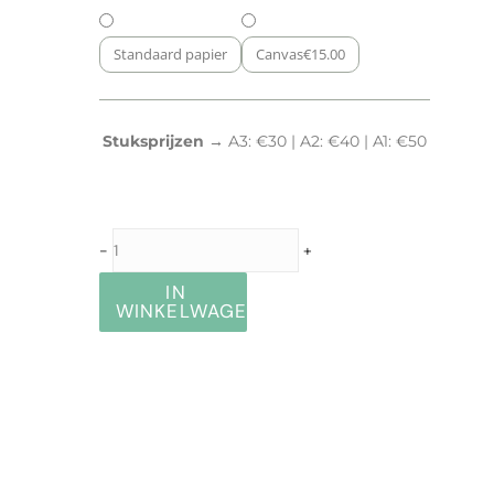
Standaard papier
Canvas
€
15.00
Stuksprijzen →
A3: €30 | A2: €40 | A1: €50
-
+
IN
WINKELWAGEN