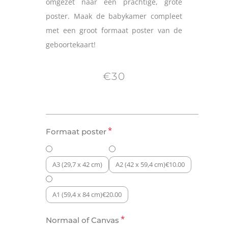
omgezet naar een prachtige, grote
poster. Maak de babykamer compleet
met een groot formaat poster van de
geboortekaart!
€30
Poster
*
Formaat poster
Zebra
Parade
aantal
A3 (29,7 x 42 cm)
A2 (42 x 59,4 cm)
€
10.00
A1 (59,4 x 84 cm)
€
20.00
*
Normaal of Canvas