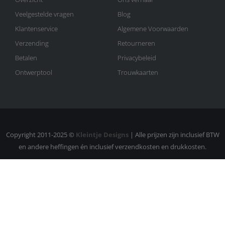
Veelgestelde vragen
Blog
Klantenservice
Algemene Voorwaarden
Verzending
Retourneren
Betalen
Privacybeleid
Ontwerptool
Trouwkaarten
Copyright 2011-2025 ©
Kleintje Designs
| Alle prijzen zijn inclusief BTW
en andere heffingen én inclusief verzendkosten en drukkosten.