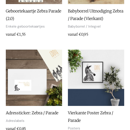
Geboortekaartje Zebra Parade
Babyborrel Uitnodiging Zebra
(2.0)
/ Parade (Vierkant)
Enkele geboortekaartjes
Babyborrel / Inlegvel
vanaf €1,55
vanaf €0,95
Adressticker: Zebra / Parade
Vierkante Poster Zebra /
Parade
Adreslabels
Posters
vanaf €0,85