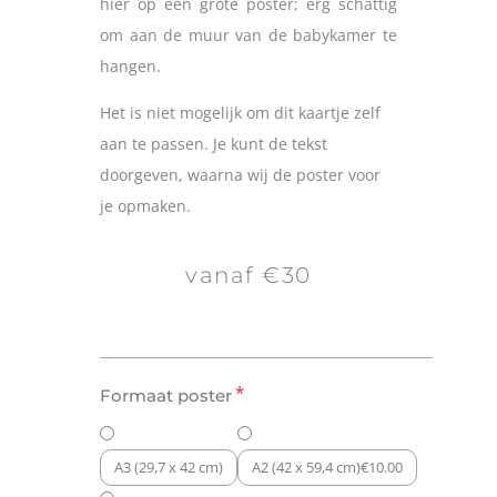
hier op een grote poster; erg schattig
om aan de muur van de babykamer te
hangen.
Het is niet mogelijk om dit kaartje zelf
aan te passen. Je kunt de tekst
doorgeven, waarna wij de poster voor
je opmaken.
vanaf €30
Poster
*
Formaat poster
Lieve
Lama
aantal
A3 (29,7 x 42 cm)
A2 (42 x 59,4 cm)
€
10.00