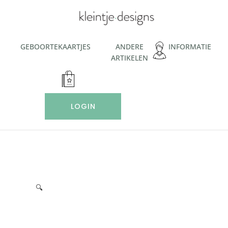
Ga
naar
de
inhoud
GEBOORTEKAARTJES
ANDERE
INFORMATIE
ARTIKELEN
LOGIN
🔍