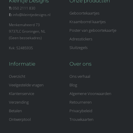
Kleintje Designs
Onze producten
T:
050 2111 830
Geboortekaartjes
E:
info@kleintjedesigns.nl
Kraamborrel kaartjes
Menkemaheerd 73
Poster van geboortekaartje
9737LC Groningen, NL
(Geen bezoekadres)
Adresstickers
Sluitzegels
Kvk: 52485935
Informatie
Over ons
Overzicht
Ons verhaal
Veelgestelde vragen
Blog
Klantenservice
Algemene Voorwaarden
Verzending
Retourneren
Betalen
Privacybeleid
Ontwerptool
Trouwkaarten