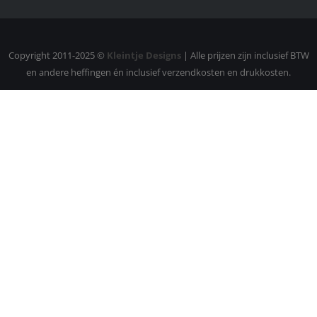
Copyright 2011-2025 ©
Kleintje Designs
| Alle prijzen zijn inclusief BTW
en andere heffingen én inclusief verzendkosten en drukkosten.