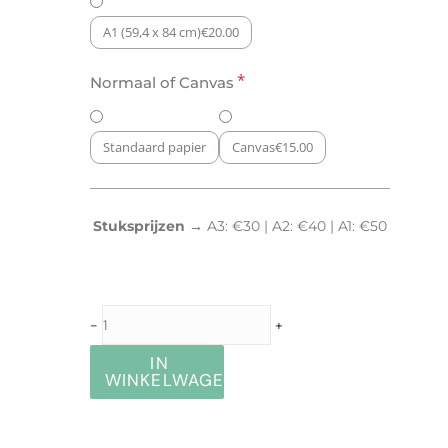
A1 (59,4 x 84 cm)
€
20.00
*
Normaal of Canvas
Standaard papier
Canvas
€
15.00
Stuksprijzen →
A3: €30 | A2: €40 | A1: €50
-
+
IN
WINKELWAGEN