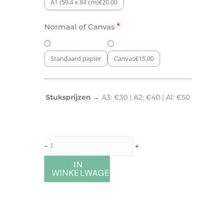
A1 (59,4 x 84 cm)
€
20.00
*
Normaal of Canvas
Standaard papier
Canvas
€
15.00
Stuksprijzen →
A3: €30 | A2: €40 | A1: €50
-
+
IN
WINKELWAGEN