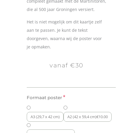
compleet gemaakt met de Martinitoren,
die al 500 jaar Groningen versiert.
Het is niet mogelijk om dit kaartje zelf
aan te passen. Je kunt de tekst
doorgeven, waarna wij de poster voor
je opmaken.
vanaf €30
Poster
*
Formaat poster
Groningen
aantal
A3 (29,7 x 42 cm)
A2 (42 x 59,4 cm)
€
10.00