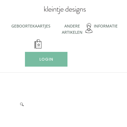
Ga
naar
de
inhoud
GEBOORTEKAARTJES
ANDERE
INFORMATIE
ARTIKELEN
LOGIN
🔍