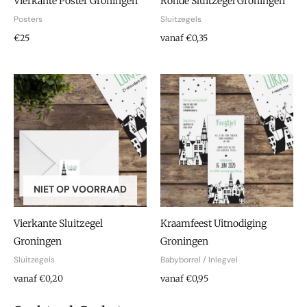
Vierkante Poster Groningen
Ronde Sluitzegel Groningen
Posters
Sluitzegels
€25
vanaf €0,35
NIET OP VOORRAAD
Vierkante Sluitzegel
Kraamfeest Uitnodiging
Groningen
Groningen
Sluitzegels
Babyborrel / Inlegvel
vanaf €0,20
vanaf €0,95