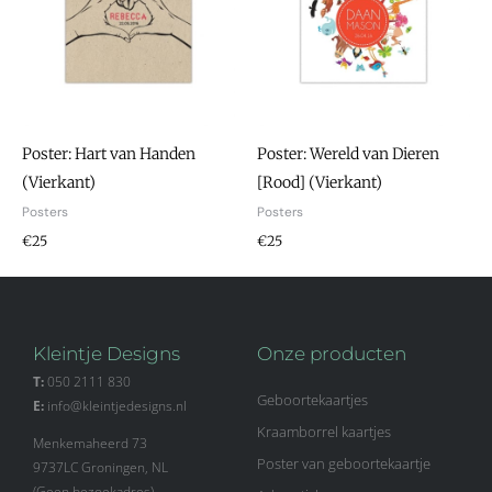
Poster: Hart van Handen
Poster: Wereld van Dieren
(Vierkant)
[Rood] (Vierkant)
Posters
Posters
€25
€25
Kleintje Designs
Onze producten
T:
050 2111 830
Geboortekaartjes
E:
info@kleintjedesigns.nl
Kraamborrel kaartjes
Menkemaheerd 73
Poster van geboortekaartje
9737LC Groningen, NL
(Geen bezoekadres)