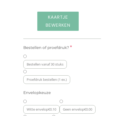
KAARTJE
BEWERKEN
Geboortekaartje:
*
Bestellen of proefdruk?
Pantone
Baby
aantal
Bestellen vanaf 30 stuks
Proefdruk bestellen (1 ex.)
Envelopkeuze
Witte envelop
€
0.10
Geen envelop
€
0.00