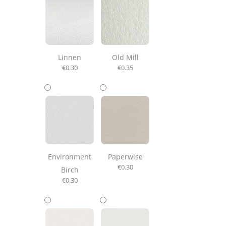
Linnen
Old Mill
€
0.30
€
0.35
Environment
Paperwise
€
0.30
Birch
€
0.30