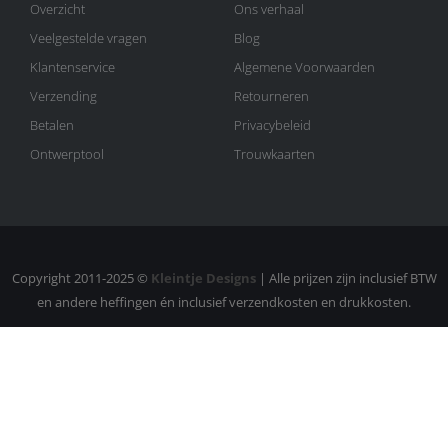
Overzicht
Ons verhaal
Veelgestelde vragen
Blog
Klantenservice
Algemene Voorwaarden
Verzending
Retourneren
Betalen
Privacybeleid
Ontwerptool
Trouwkaarten
Copyright 2011-2025 ©
Kleintje Designs
| Alle prijzen zijn inclusief BTW
en andere heffingen én inclusief verzendkosten en drukkosten.