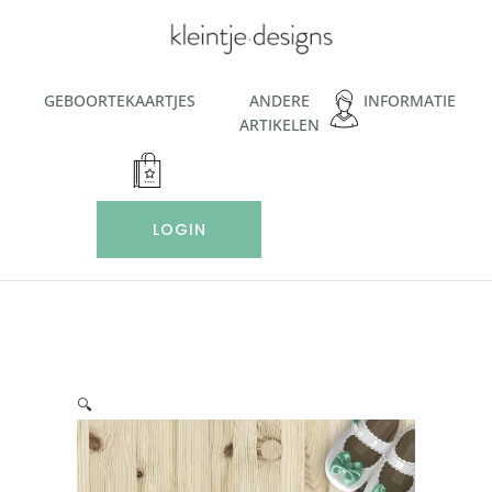
Ga
naar
de
inhoud
GEBOORTEKAARTJES
ANDERE
INFORMATIE
ARTIKELEN
LOGIN
🔍