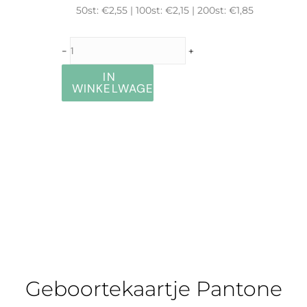
50st: €2,55 | 100st: €2,15 | 200st: €1,85​
-
+
IN
WINKELWAGEN
Geboortekaartje Pantone