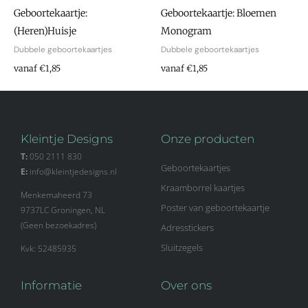
Geboortekaartje:
Geboortekaartje: Bloemen
(Heren)Huisje
Monogram
Dubbele geboortekaartjes
Dubbele geboortekaartjes
vanaf €1,85
vanaf €1,85
Kleintje Designs
Onze producten
T:
050 2111 830
Geboortekaartjes
E:
info@kleintjedesigns.nl
Kraamborrel kaartjes
Menkemaheerd 73
Poster van geboortekaartje
9737LC Groningen, NL
(Geen bezoekadres)
Adresstickers
Sluitzegels
Kvk: 52485935
Informatie
Over ons