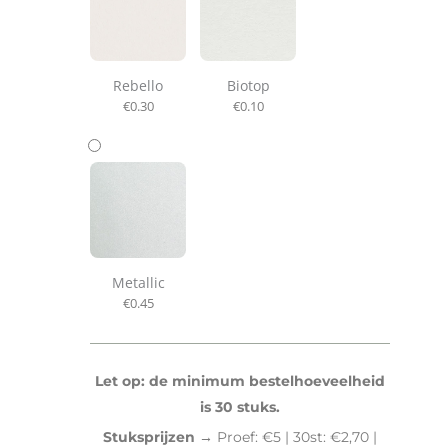
Rebello
Biotop
€
0.30
€
0.10
Metallic
€
0.45
Let op: de minimum bestelhoeveelheid
is 30 stuks.
Stuksprijzen →
Proef: €5 | 30st: €2,70 |