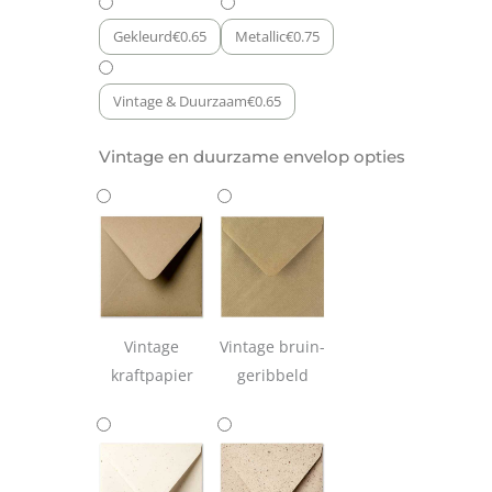
Gekleurd
€
0.65
Metallic
€
0.75
Vintage & Duurzaam
€
0.65
Vintage en duurzame envelop opties
Vintage
Vintage bruin-
kraftpapier
geribbeld