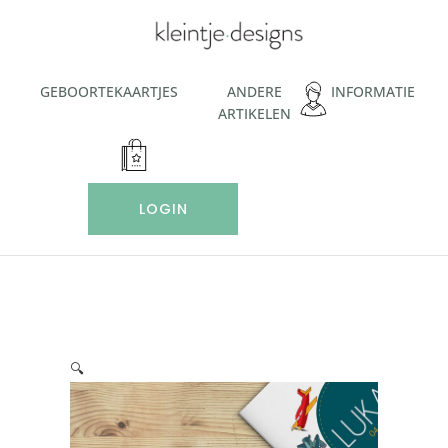
Ga
naar
de
inhoud
GEBOORTEKAARTJES
ANDERE
INFORMATIE
ARTIKELEN
LOGIN
🔍