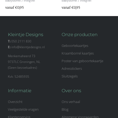
Babyborrel / Inlegvel
Babyborrel / Inlegvel
vanaf €0,95
vanaf €0,95
Kleintje Designs
Onze producten
T:
050 2111 830
Geboortekaartjes
E:
info@kleintjedesigns.nl
Kraamborrel kaartjes
Menkemaheerd 73
Poster van geboortekaartje
9737LC Groningen, NL
(Geen bezoekadres)
Adresstickers
Sluitzegels
Kvk: 52485935
Informatie
Over ons
Overzicht
Ons verhaal
Veelgestelde vragen
Blog
Klantenservice
Algemene Voorwaarden