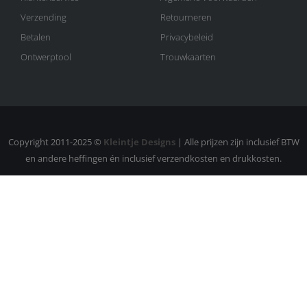
Verzending
Retourneren
Betalen
Privacybeleid
Ontwerptool
Trouwkaarten
Copyright 2011-2025 ©
Kleintje Designs
| Alle prijzen zijn inclusief BTW
en andere heffingen én inclusief verzendkosten en drukkosten.