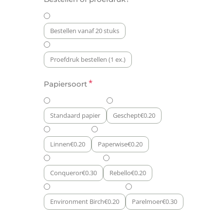
Uitnodiging
Giraffe
Parade
Bestellen vanaf 20 stuks
aantal
Proefdruk bestellen (1 ex.)
*
Papiersoort
Standaard papier
Geschept
€
0.20
Linnen
€
0.20
Paperwise
€
0.20
Conqueror
€
0.30
Rebello
€
0.20
Environment Birch
€
0.20
Parelmoer
€
0.30