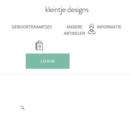
Ga
naar
de
inhoud
GEBOORTEKAARTJES
ANDERE
INFORMATIE
ARTIKELEN
LOGIN
🔍