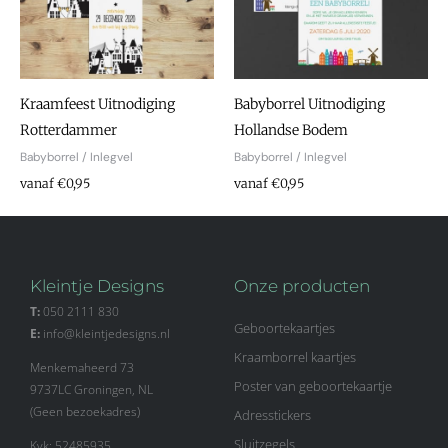
Kraamfeest Uitnodiging
Babyborrel Uitnodiging
Rotterdammer
Hollandse Bodem
Babyborrel / Inlegvel
Babyborrel / Inlegvel
vanaf €0,95
vanaf €0,95
Kleintje Designs
Onze producten
T:
050 2111 830
Geboortekaartjes
E:
info@kleintjedesigns.nl
Kraamborrel kaartjes
Menkemaheerd 73
Poster van geboortekaartje
9737LC Groningen, NL
(Geen bezoekadres)
Adresstickers
Sluitzegels
Kvk: 52485935