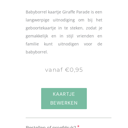
Babyborrel kaartje Giraffe Parade is een
langwerpige uitnodiging om bij het
geboortekaartje in te steken, zodat je
gemakkelijk en in stijl vrienden en
familie kunt uitnodigen voor de
babyborrel.
vanaf €0,95
KAARTJE
BEWERKEN
Babyborrel
*
Bestellen of proefdruk?