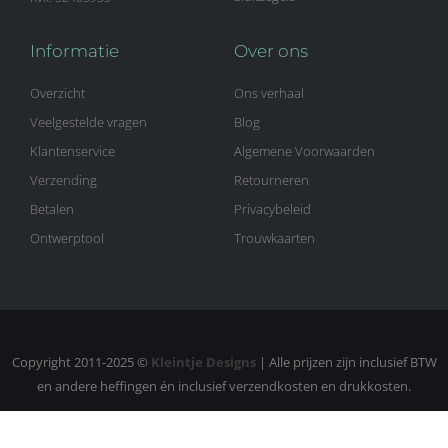
Informatie
Over ons
Overzicht
Ons verhaal
Veelgestelde vragen
Blog
Klantenservice
Algemene Voorwaarden
Verzending
Retourneren
Betalen
Privacybeleid
Ontwerptool
Trouwkaarten
Copyright 2011-2025 ©
Kleintje Designs
| Alle prijzen zijn inclusief BTW
en andere heffingen én inclusief verzendkosten en drukkosten.