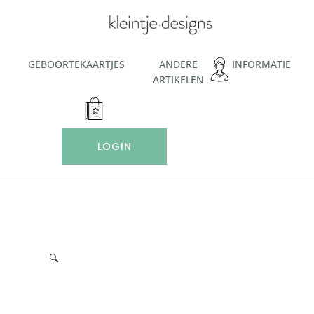
Ga
naar
de
inhoud
GEBOORTEKAARTJES
ANDERE
INFORMATIE
ARTIKELEN
LOGIN
🔍