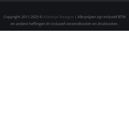
Copyright 2011-2025 ©
Kleintje Designs
| Alle prijzen zijn inclusief BTW
en andere heffingen én inclusief verzendkosten en drukkosten.