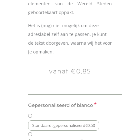
elementen van de Wereld Steden
geboortekaart oppakt.
Het is (nog) niet mogelijk om deze
adreslabel zelf aan te passen. Je kunt
de tekst doorgeven, waarna wij het voor
je opmaken.
vanaf €0,85
Adressticker:
*
Gepersonaliseerd of blanco
Een
Wereld
aan
Standaard: gepersonaliseerd
€
0.50
Steden
aantal