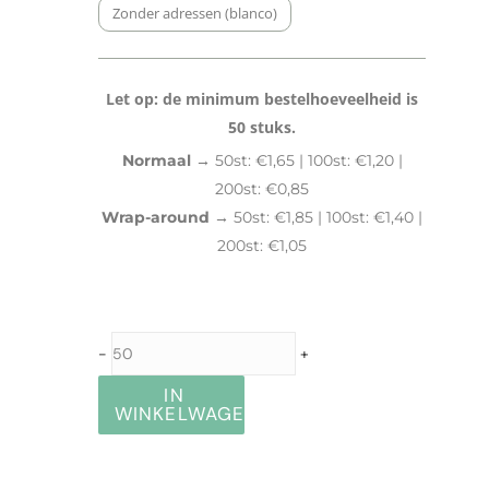
Zonder adressen (blanco)
Let op: de minimum bestelhoeveelheid is
50 stuks.
Normaal →
50st: €1,65 | 100st: €1,20 |
200st: €0,85
Wrap-around →
50st: €1,85 | 100st: €1,40 |
200st: €1,05
-
+
IN
WINKELWAGEN