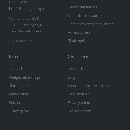
T:
050 2111 830
Geboortekaartjes
E:
info@kleintjedesigns.nl
Kraamborrel kaartjes
Menkemaheerd 73
Poster van geboortekaartje
9737LC Groningen, NL
(Geen bezoekadres)
Adresstickers
Sluitzegels
Kvk: 52485935
Informatie
Over ons
Overzicht
Ons verhaal
Veelgestelde vragen
Blog
Klantenservice
Algemene Voorwaarden
Verzending
Retourneren
Betalen
Privacybeleid
Ontwerptool
Trouwkaarten